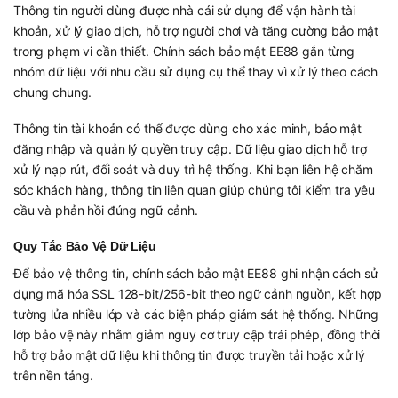
Thông tin người dùng được nhà cái sử dụng để vận hành tài
khoản, xử lý giao dịch, hỗ trợ người chơi và tăng cường bảo mật
trong phạm vi cần thiết. Chính sách bảo mật EE88 gắn từng
nhóm dữ liệu với nhu cầu sử dụng cụ thể thay vì xử lý theo cách
chung chung.
Thông tin tài khoản có thể được dùng cho xác minh, bảo mật
đăng nhập và quản lý quyền truy cập. Dữ liệu giao dịch hỗ trợ
xử lý nạp rút, đối soát và duy trì hệ thống. Khi bạn liên hệ chăm
sóc khách hàng, thông tin liên quan giúp chúng tôi kiểm tra yêu
cầu và phản hồi đúng ngữ cảnh.
Quy Tắc Bảo Vệ Dữ Liệu
Để bảo vệ thông tin, chính sách bảo mật EE88 ghi nhận cách sử
dụng mã hóa SSL 128-bit/256-bit theo ngữ cảnh nguồn, kết hợp
tường lửa nhiều lớp và các biện pháp giám sát hệ thống. Những
lớp bảo vệ này nhằm giảm nguy cơ truy cập trái phép, đồng thời
hỗ trợ bảo mật dữ liệu khi thông tin được truyền tải hoặc xử lý
trên nền tảng.