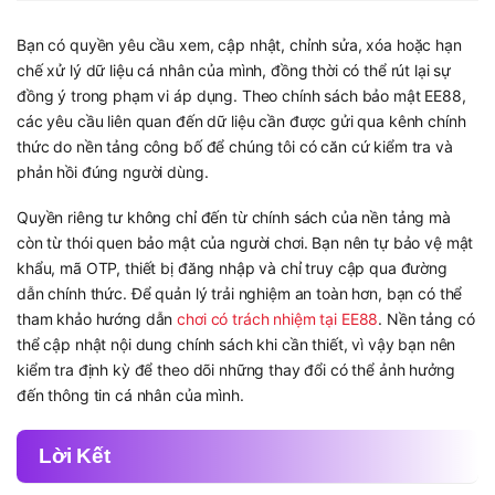
Bạn có quyền yêu cầu xem, cập nhật, chỉnh sửa, xóa hoặc hạn
chế xử lý dữ liệu cá nhân của mình, đồng thời có thể rút lại sự
đồng ý trong phạm vi áp dụng. Theo chính sách bảo mật EE88,
các yêu cầu liên quan đến dữ liệu cần được gửi qua kênh chính
thức do nền tảng công bố để chúng tôi có căn cứ kiểm tra và
phản hồi đúng người dùng.
Quyền riêng tư không chỉ đến từ chính sách của nền tảng mà
còn từ thói quen bảo mật của người chơi. Bạn nên tự bảo vệ mật
khẩu, mã OTP, thiết bị đăng nhập và chỉ truy cập qua đường
dẫn chính thức. Để quản lý trải nghiệm an toàn hơn, bạn có thể
tham khảo hướng dẫn
chơi có trách nhiệm tại EE88
. Nền tảng có
thể cập nhật nội dung chính sách khi cần thiết, vì vậy bạn nên
kiểm tra định kỳ để theo dõi những thay đổi có thể ảnh hưởng
đến thông tin cá nhân của mình.
Lời Kết