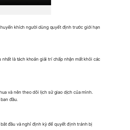
i khuyến khích người dùng quyết định trước giới hạn
 nhất là tách khoản giải trí chấp nhận mất khỏi các
hua và nên theo dõi lịch sử giao dịch của mình.
 ban đầu.
bắt đầu và nghỉ định kỳ để quyết định tránh bị