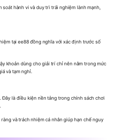
 soát hành vi và duy trì trải nghiệm lành mạnh,
nhiệm tại ee88 đồng nghĩa với xác định trước số
vậy khoản dùng cho giải trí chỉ nên nằm trong mức
iá và tạm nghỉ.
. Đây là điều kiện nền tảng trong chính sách chơi
.
rõ ràng và trách nhiệm cá nhân giúp hạn chế nguy