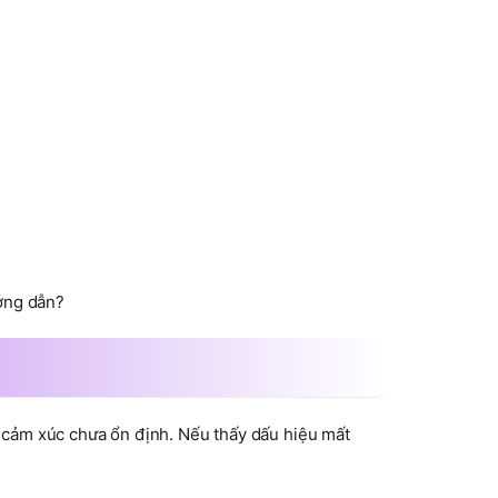
ớng dẫn?
hi cảm xúc chưa ổn định. Nếu thấy dấu hiệu mất