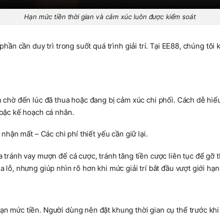
Hạn mức tiền thời gian và cảm xúc luôn được kiểm soát
phần cần duy trì trong suốt quá trình giải trí. Tại EE88, chúng tô
 chờ đến lúc đã thua hoặc đang bị cảm xúc chi phối. Cách dễ hiểu
hoặc kế hoạch cá nhân.
 nhận mất – Các chi phí thiết yếu cần giữ lại.
 tránh vay mượn để cá cược, tránh tăng tiền cược liên tục để gỡ t
 lỗ, nhưng giúp nhìn rõ hơn khi mức giải trí bắt đầu vượt giới hạn
n mức tiền. Người dùng nên đặt khung thời gian cụ thể trước khi 