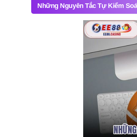
Những Nguyên Tắc Tự Kiểm Soá