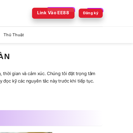
Link Vào EE88
Đăng ký
Thủ Thuật
OÀN
 thời gian và cảm xúc. Chúng tôi đặt trọng tâm
y đọc kỹ các nguyên tắc này trước khi tiếp tục.