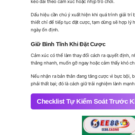
kéo dài theo cảm xúc hoặc nhịp trò chơi.
Dấu hiệu cần chú ý xuất hiện khi quá trình giải trí
thiết chỉ để tiếp tục đặt cược, tạm dừng sẽ hợp l
ngày ổn định.
Giữ Bình Tĩnh Khi Đặt Cược
Cảm xúc có thể làm thay đổi cách ra quyết định, n
thắng nhanh, muốn gỡ ngay hoặc cảm thấy khó chị
Nếu nhận ra bản thân đang tăng cược vì bực bội, b
phải thất bại; đó là cách giữ trải nghiệm lành mạnh
Checklist Tự Kiểm Soát Trước K