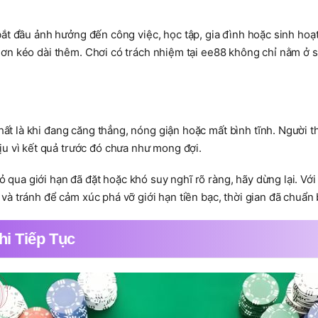
 bắt đầu ảnh hưởng đến công việc, học tập, gia đình hoặc sinh hoạt
ý hơn kéo dài thêm. Chơi có trách nhiệm tại ee88 không chỉ nằm ở 
hất là khi đang căng thẳng, nóng giận hoặc mất bình tĩnh. Người t
u vì kết quả trước đó chưa như mong đợi.
ỏ qua giới hạn đã đặt hoặc khó suy nghĩ rõ ràng, hãy dừng lại. Vớ
 và tránh để cảm xúc phá vỡ giới hạn tiền bạc, thời gian đã chuẩn 
hi Tiếp Tục