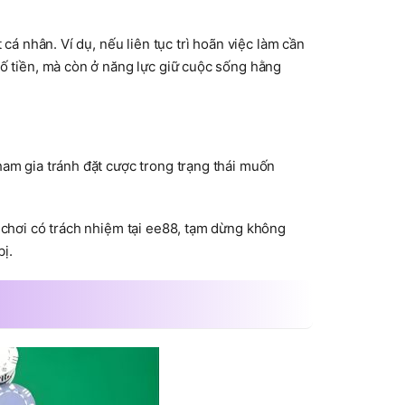
 cá nhân. Ví dụ, nếu liên tục trì hoãn việc làm cần
số tiền, mà còn ở năng lực giữ cuộc sống hằng
ham gia tránh đặt cược trong trạng thái muốn
i chơi có trách nhiệm tại ee88, tạm dừng không
bị.