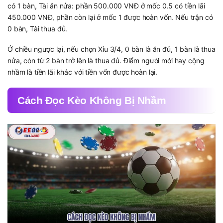
có 1 bàn, Tài ăn nửa: phần 500.000 VNĐ ở mốc 0.5 có tiền lãi
450.000 VNĐ, phần còn lại ở mốc 1 được hoàn vốn. Nếu trận có
0 bàn, Tài thua đủ.
Ở chiều ngược lại, nếu chọn Xỉu 3/4, 0 bàn là ăn đủ, 1 bàn là thua
nửa, còn từ 2 bàn trở lên là thua đủ. Điểm người mới hay cộng
nhầm là tiền lãi khác với tiền vốn được hoàn lại.
Cách Đọc Kèo Không Bị Nhầm