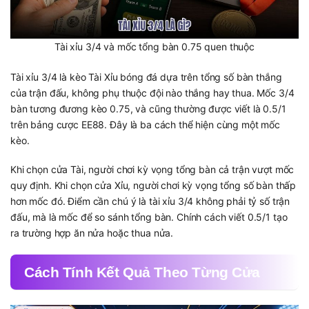
Tài xỉu 3/4 và mốc tổng bàn 0.75 quen thuộc
Tài xỉu 3/4 là kèo Tài Xỉu bóng đá dựa trên tổng số bàn thắng
của trận đấu, không phụ thuộc đội nào thắng hay thua. Mốc 3/4
bàn tương đương kèo 0.75, và cũng thường được viết là 0.5/1
trên bảng cược EE88. Đây là ba cách thể hiện cùng một mốc
kèo.
Khi chọn cửa Tài, người chơi kỳ vọng tổng bàn cả trận vượt mốc
quy định. Khi chọn cửa Xỉu, người chơi kỳ vọng tổng số bàn thấp
hơn mốc đó. Điểm cần chú ý là tài xỉu 3/4 không phải tỷ số trận
đấu, mà là mốc để so sánh tổng bàn. Chính cách viết 0.5/1 tạo
ra trường hợp ăn nửa hoặc thua nửa.
Cách Tính Kết Quả Theo Từng Cửa