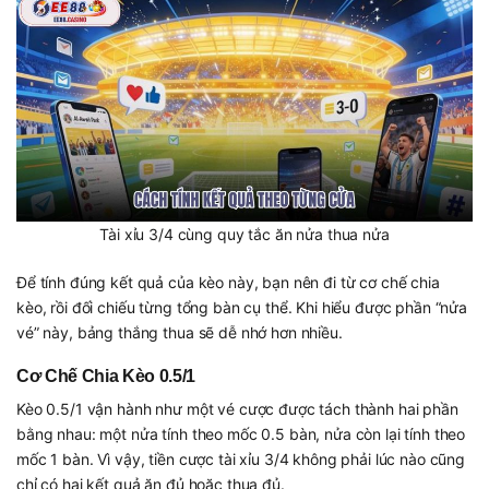
Tài xỉu 3/4 cùng quy tắc ăn nửa thua nửa
Để tính đúng kết quả của kèo này, bạn nên đi từ cơ chế chia
kèo, rồi đối chiếu từng tổng bàn cụ thể. Khi hiểu được phần “nửa
vé” này, bảng thắng thua sẽ dễ nhớ hơn nhiều.
Cơ Chế Chia Kèo 0.5/1
Kèo 0.5/1 vận hành như một vé cược được tách thành hai phần
bằng nhau: một nửa tính theo mốc 0.5 bàn, nửa còn lại tính theo
mốc 1 bàn. Vì vậy, tiền cược tài xỉu 3/4 không phải lúc nào cũng
chỉ có hai kết quả ăn đủ hoặc thua đủ.