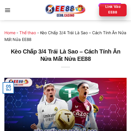
Chuyển
Link Vào
đến
EE88
nội
dung
Home
-
Thể thao
-
Kèo Chấp 3/4 Trái Là Sao – Cách Tính Ăn Nửa
Mất Nửa EE88
Kèo Chấp 3/4 Trái Là Sao – Cách Tính Ăn
Nửa Mất Nửa EE88
05
Th7