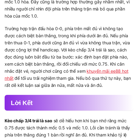
mốc 1.0 hòa. Đây cũng là trường hợp thường gây nhầm nhất, vì
nhiều người chỉ nhìn đội phía trên thắng trận mà bỏ qua phần
hòa của mốc 1.0.
Trường hợp trận đấu hòa 0-0, phía trên mất đủ vì không tạo
được cách biệt bàn thắng, trong khi phía dưới ăn đủ. Nếu phía
trên thua 0-1, phía dưới cũng ăn đủ vì vừa không thua trận, vừa
được cộng lợi thế handicap. Với kèo chấp 3/4 trái là sao, cách
đọc đúng luôn bắt đầu từ ba bước: xác định bạn đặt phía nào,
xem cách biệt bàn thắng, rồi đối chiếu với mức 0.75. Khi cân
nhắc đặt vé, người chơi cũng có thể xem
khuyến mãi ee88 hot
nhất
để tối ưu trải nghiệm tham gia. Nếu bỏ qua thứ tự này, bạn
rất dễ kết luận sai giữa ăn nửa, mất nửa và ăn đủ.
Lời Kết
Kèo chấp 3/4 trái là sao
sẽ dễ hiểu hơn khi bạn nhớ rằng mức
0.75 được tách thành mốc 0.5 và mốc 1.0. Lỗi cần tránh là thấy
phía trên thắng đúng 1 bàn rồi nghĩ ăn đủ. Khi tham khảo tỷ lệ