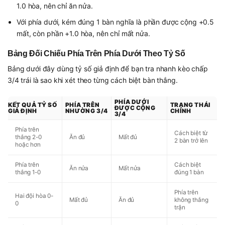
1.0 hòa, nên chỉ ăn nửa.
Với phía dưới, kém đúng 1 bàn nghĩa là phần được cộng +0.5
mất, còn phần +1.0 hòa, nên chỉ mất nửa.
Bảng Đối Chiếu Phía Trên Phía Dưới Theo Tỷ Số
Bảng dưới đây dùng tỷ số giả định để bạn tra nhanh kèo chấp
3/4 trái là sao khi xét theo từng cách biệt bàn thắng.
PHÍA DƯỚI
KẾT QUẢ TỶ SỐ
PHÍA TRÊN
TRẠNG THÁI
ĐƯỢC CỘNG
GIẢ ĐỊNH
NHƯỜNG 3/4
CHÍNH
3/4
Phía trên
Cách biệt từ
thắng 2-0
Ăn đủ
Mất đủ
2 bàn trở lên
hoặc hơn
Phía trên
Cách biệt
Ăn nửa
Mất nửa
thắng 1-0
đúng 1 bàn
Phía trên
Hai đội hòa 0-
Mất đủ
Ăn đủ
không thắng
0
trận