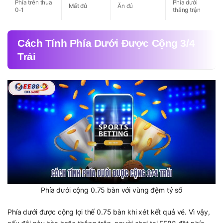
Phía trên thua
Phía dưới
Mất đủ
Ăn đủ
0-1
thắng trận
Cách Tính Phía Dưới Được Cộng 3/4
Trái
Phía dưới cộng 0.75 bàn với vùng đệm tỷ số
Phía dưới được cộng lợi thế 0.75 bàn khi xét kết quả vé. Vì vậy,