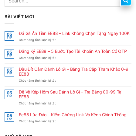
BÀI VIẾT MỚI
Đá Gà Ăn Tiền EE88 – Link Không Chặn Tặng Ngay 100K
05
Th7
ở
Chức năng bình luận bị tắt
Đá
Gà
Đăng Ký EE88 – 5 Bước Tạo Tài Khoản An Toàn Có OTP
05
Ăn
Th7
ở
Chức năng bình luận bị tắt
Tiền
Đăng
EE88
Ký
Đầu Đít Câm Đánh Lô Gì – Bảng Tra Cặp Tham Khảo 0-9
–
05
EE88
EE88
Th7
Link
–
Không
ở
Chức năng bình luận bị tắt
5
Chặn
Đầu
Bước
Tặng
Đít
Đề Về Kép Hôm Sau Đánh Lô Gì – Tra Bảng 00-99 Tại
Tạo
05
Ngay
Câm
EE88
Th7
Tài
100K
Đánh
Khoản
ở
Chức năng bình luận bị tắt
Lô
An
Đề
Gì
Toàn
Về
Ee88 Lừa Đảo – Kiểm Chứng Link Và Kênh Chính Thống
–
05
Có
Kép
Th7
Bảng
OTP
ở
Chức năng bình luận bị tắt
Hôm
Tra
Ee88
Sau
Cặp
Lừa
Đánh
Tham
Đảo