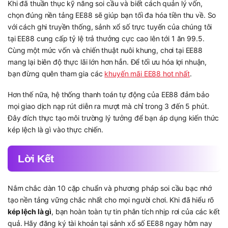
Khi đã thuần thục kỹ năng soi cầu và biết cách quản lý vốn,
chọn đúng nền tảng EE88 sẽ giúp bạn tối đa hóa tiền thu về. So
với cách ghi truyền thống, sảnh xổ số trực tuyến của chúng tôi
tại EE88 cung cấp tỷ lệ trả thưởng cực cao lên tới 1 ăn 99.5.
Cùng một mức vốn và chiến thuật nuôi khung, chơi tại EE88
mang lại biên độ thực lãi lớn hơn hẳn. Để tối ưu hóa lợi nhuận,
bạn đừng quên tham gia các
khuyến mãi EE88 hot nhất
.
Hơn thế nữa, hệ thống thanh toán tự động của EE88 đảm bảo
mọi giao dịch nạp rút diễn ra mượt mà chỉ trong 3 đến 5 phút.
Đây đích thực tạo môi trường lý tưởng để bạn áp dụng kiến thức
kép lệch là gì vào thực chiến.
Lời Kết
Nắm chắc dàn 10 cặp chuẩn và phương pháp soi cầu bạc nhớ
tạo nền tảng vững chắc nhất cho mọi người chơi. Khi đã hiểu rõ
kép lệch là gì
, bạn hoàn toàn tự tin phân tích nhịp rơi của các kết
quả. Hãy đăng ký tài khoản tại sảnh xổ số EE88 ngay hôm nay