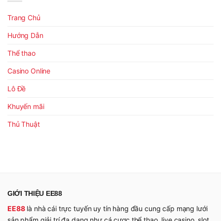
0-
Kiểm
–
9
Chứng
Tra
Trang Chủ
EE88
Link
Bảng
Và
00-
Hướng Dẫn
Kênh
99
Chính
Tại
Thống
Thể thao
EE88
Casino Online
Lô Đề
Khuyến mãi
Thủ Thuật
GIỚI THIỆU EE88
EE88
là nhà cái trực tuyến uy tín hàng đầu cung cấp mạng lưới
sản phẩm giải trí đa dạng như cá cược thể thao, live casino, slot