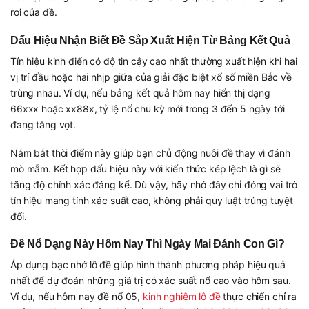
rơi của đề.
Dấu Hiệu Nhận Biết Đề Sắp Xuất Hiện Từ Bảng Kết Quả
Tín hiệu kinh điển có độ tin cậy cao nhất thường xuất hiện khi hai
vị trí đầu hoặc hai nhịp giữa của giải đặc biệt xổ số miền Bắc về
trùng nhau. Ví dụ, nếu bảng kết quả hôm nay hiển thị dạng
66xxx hoặc xx88x, tỷ lệ nổ chu kỳ mới trong 3 đến 5 ngày tới
đang tăng vọt.
Nắm bắt thời điểm này giúp bạn chủ động nuôi đề thay vì đánh
mò mẫm. Kết hợp dấu hiệu này với kiến thức kép lệch là gì sẽ
tăng độ chính xác đáng kể. Dù vậy, hãy nhớ đây chỉ đóng vai trò
tín hiệu mang tính xác suất cao, không phải quy luật trúng tuyệt
đối.
Đề Nổ Dạng Này Hôm Nay Thì Ngày Mai Đánh Con Gì?
Áp dụng bạc nhớ lô đề giúp hình thành phương pháp hiệu quả
nhất để dự đoán những giá trị có xác suất nổ cao vào hôm sau.
Ví dụ, nếu hôm nay đề nổ 05,
kinh nghiệm lô đề
thực chiến chỉ ra