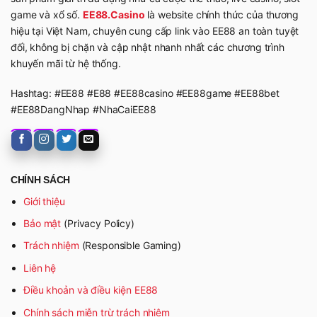
game và xổ số.
EE88.Casino
là website chính thức của thương
hiệu tại Việt Nam, chuyên cung cấp link vào EE88 an toàn tuyệt
đối, không bị chặn và cập nhật nhanh nhất các chương trình
khuyến mãi từ hệ thống.
Hashtag: #EE88 #E88 #EE88casino #EE88game #EE88bet
#EE88DangNhap #NhaCaiEE88
CHÍNH SÁCH
Giới thiệu
Bảo mật
(Privacy Policy)
Trách nhiệm
(Responsible Gaming)
Liên hệ
Điều khoản và điều kiện EE88
Chính sách miễn trừ trách nhiệm