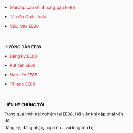
Giải đáp câu hỏi thường gặp EE88
Tác Giả Quân Juda
CEO Max EE88
HƯỚNG DẪN EE88
Đăng ký EE88
Rút tiền EE88
Nạp tiền EE88
Tải app EE88
LIÊN HỆ CHÚNG TÔI
Trong quá trình trải nghiệm tại EE88, Hội viên khi gặp phải vấn
đề
đăng ký, đăng nhập, nạp tiền... vui lòng liên hệ: