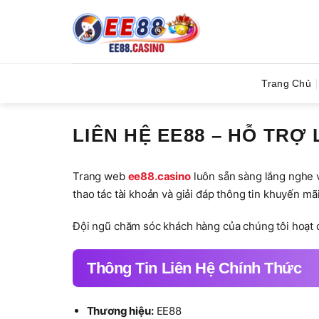
Chuyển
đến
nội
dung
Trang Chủ
LIÊN HỆ EE88 – HỖ TRỢ
Trang web
ee88.casino
luôn sẵn sàng lắng nghe v
thao tác tài khoản và giải đáp thông tin khuyến mãi
Đội ngũ chăm sóc khách hàng của chúng tôi hoạt đ
Thông Tin Liên Hệ Chính Thức
Thương hiệu:
EE88