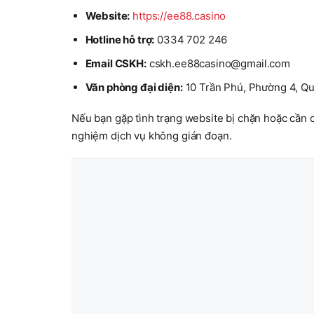
Website:
https://ee88.casino
Hotline hỗ trợ:
0334 702 246
Email CSKH:
cskh.ee88casino@gmail.com
Văn phòng đại diện:
10 Trần Phú, Phường 4, Qu
Nếu bạn gặp tình trạng website bị chặn hoặc cần cu
nghiệm dịch vụ không gián đoạn.