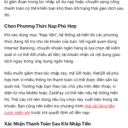
bị gián đoạn trong lúc nhập số dư nạp hoặc chuyển sang cổng
thanh toán có thể khiến bạn khó theo dõi trạng thái giao dịch sau
đó.
Chọn Phương Thức Nạp Phù Hợp
Khi vào đúng mục “Nạp tiền”, hệ thống sẽ hiển thị các phương
thức đang hỗ trợ cho tài khoản của bạn. Với người quen dùng
Internet Banking, chuyển khoản ngân hàng là lựa chọn dễ kiểm
soát vì có thể đối chiếu số tiền, tài khoản nhận và nội dung giao
dịch ngay trong ứng dụng ngân hàng.
Nếu muốn giảm thao tác nhập tay, mã QR hoặc VietQR sẽ phù
hợp hơn vì nhiều thông tin thanh toán có thể được điền sẵn lúc
quét mã. Trường hợp bạn thao tác chủ yếu trên điện thoại, ví
điện tử như MoMo hoặc ZaloPay có thể tiện nếu hệ thống hiển
thị. Thẻ cào chỉ nên dùng nếu tùy chọn này xuất hiện trong tài
khoản. Bạn cũng nên kiểm tra chương trình
nhà cái tặng tiền
cược miễn phí
trước khi quyết định số tiền nạp.
Xác Nhận Thanh Toán Sau Khi Nhập Tiền