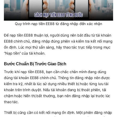
Quy trình nạp tiền EE88 từ đăng nhập đến xác nhận
Để nạp tiền EE88 thuận lợi, người dùng nên bắt đầu từ tài khoản
EE88 chính chủ, đăng nhập đúng phiên và kiểm tra kết nối mạng
ổn định. Lúc mọi thứ sẵn sàng, hãy thao tác trực tiếp trong mục
“Nạp tiền” của tài khoản.
Bước Chuẩn Bị Trước Giao Dịch
Trước khi nạp tiền EE88, bạn cần chắc chắn mình đang dùng
đúng tài khoản EE88 chính chủ. Thông tin đăng nhập nên được
kiểm tra kỹ, nhất là lúc sử dụng nhiều thiết bị hoặc từng lưu tài
khoản trên trình duyệt. Nếu tài khoản đang bị thoát phiên, tải
chậm hoặc hiển thị bất thường, bạn nên đăng nhập lại trước lúc
thao tác.
Thiết bị cũng cần có kết nối mạng ổn định. Một phiên đăng nhập