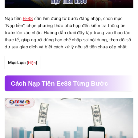
Nạp tiền
EE88
cần làm đúng từ bước đăng nhập, chọn mục
“Nạp tiền”, chọn phương thức phù hợp đến kiểm tra thông tin
trước lúc xác nhận. Hướng dẫn dưới đây tập trung vào thao tác
thực tế, giúp người dùng hạn chế nhập sai nội dung, theo dõi số
dư sau giao dịch và biết cách xử lý nếu số tiền chưa cập nhật.
Mục Lục:
[
Hiện
]
Cách Nạp Tiền Ee88 Từng Bước