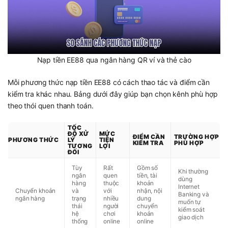
Nạp tiền EE88 qua ngân hàng QR ví và thẻ cào
Mỗi phương thức nạp tiền EE88 có cách thao tác và điểm cần
kiểm tra khác nhau. Bảng dưới đây giúp bạn chọn kênh phù hợp
theo thói quen thanh toán.
TỐC
ĐỘ XỬ
MỨC
ĐIỂM CẦN
TRƯỜNG HỢP
PHƯƠNG THỨC
LÝ
TIỆN
KIỂM TRA
PHÙ HỢP
TƯƠNG
LỢI
ĐỐI
Tùy
Rất
Gồm số
Khi thường
ngân
quen
tiền, tài
dùng
hàng
thuộc
khoản
Internet
Chuyển khoản
và
với
nhận, nội
Banking và
ngân hàng
trạng
nhiều
dung
muốn tự
thái
người
chuyển
kiểm soát
hệ
chơi
khoản
giao dịch
thống
online
online