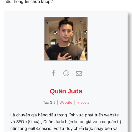
nếu thông tin chưa khớp.”
Quân Juda
Tác Giả
|
Website
|
+ posts
Là chuyên gia hàng đầu trong lĩnh vực phát triển website
và SEO kỹ thuật, Quân Juda hiện là tác giả và nhà quản trị
nền tảng ee88.casino. Với tư duy chiến lược nhạy bén và