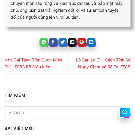
chuyên môn sâu rộng về kiến trúc dữ liệu và bảo mật máy
chủ, ông luôn đặt trải nghiệm cốt lõi và sự an toàn tuyệt
đối của người dùng lên vị trí ưu tiên.
Nhà Cái Tặng Tiền Cược Miễn
Lô Gan Là Gì – Cách Tính Số
Phí – EE88 Rõ Điều Kiện
Ngày Chưa Về Rõ Tại EE88
TÌM KIẾM
BÀI VIẾT MỚI