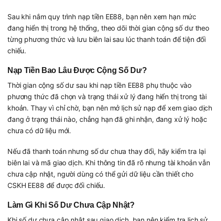
Sau khi nắm quy trình nạp tiền EE88, bạn nên xem hạn mức
đang hiển thị trong hệ thống, theo dõi thời gian cộng số dư theo
từng phương thức và lưu biên lai sau lúc thanh toán để tiện đối
chiếu.
Nạp Tiền Bao Lâu Được Cộng Số Dư?
Thời gian cộng số dư sau khi nạp tiền EE88 phụ thuộc vào
phương thức đã chọn và trạng thái xử lý đang hiển thị trong tài
khoản. Thay vì chỉ chờ, bạn nên mở lịch sử nạp để xem giao dịch
đang ở trạng thái nào, chẳng hạn đã ghi nhận, đang xử lý hoặc
chưa có dữ liệu mới.
Nếu đã thanh toán nhưng số dư chưa thay đổi, hãy kiểm tra lại
biên lai và mã giao dịch. Khi thông tin đã rõ nhưng tài khoản vẫn
chưa cập nhật, người dùng có thể gửi dữ liệu cần thiết cho
CSKH EE88 để được đối chiếu.
Làm Gì Khi Số Dư Chưa Cập Nhật?
Khi số dư chưa cập nhật sau giao dịch, bạn nên kiểm tra lịch sử