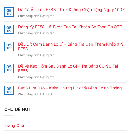
Đá Gà Ăn Tiền EE88 – Link Không Chặn Tặng Ngay 100K
05
Th7
ở
Chức năng bình luận bị tắt
Đá
Gà
Đăng Ký EE88 – 5 Bước Tạo Tài Khoản An Toàn Có OTP
05
Ăn
Th7
ở
Chức năng bình luận bị tắt
Tiền
Đăng
EE88
Ký
Đầu Đít Câm Đánh Lô Gì – Bảng Tra Cặp Tham Khảo 0-9
–
05
EE88
EE88
Th7
Link
–
Không
ở
Chức năng bình luận bị tắt
5
Chặn
Đầu
Bước
Tặng
Đít
Đề Về Kép Hôm Sau Đánh Lô Gì – Tra Bảng 00-99 Tại
Tạo
05
Ngay
Câm
EE88
Th7
Tài
100K
Đánh
Khoản
ở
Chức năng bình luận bị tắt
Lô
An
Đề
Gì
Toàn
Về
Ee88 Lừa Đảo – Kiểm Chứng Link Và Kênh Chính Thống
–
05
Có
Kép
Th7
Bảng
OTP
ở
Chức năng bình luận bị tắt
Hôm
Tra
Ee88
Sau
Cặp
Lừa
Đánh
Tham
Đảo
CHỦ ĐỀ HOT
Lô
Khảo
–
Gì
0-
Kiểm
–
9
Chứng
Tra
Trang Chủ
EE88
Link
Bảng