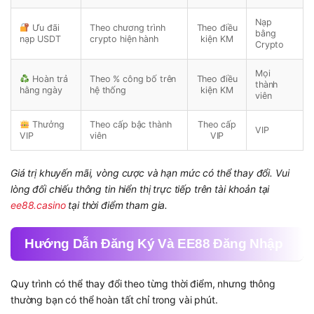
Nạp
Ưu đãi
Theo chương trình
Theo điều
bằng
nạp USDT
crypto hiện hành
kiện KM
Crypto
Mọi
Hoàn trả
Theo % công bố trên
Theo điều
thành
hằng ngày
hệ thống
kiện KM
viên
Thưởng
Theo cấp bậc thành
Theo cấp
VIP
VIP
viên
VIP
Giá trị khuyến mãi, vòng cược và hạn mức có thể thay đổi. Vui
lòng đối chiếu thông tin hiển thị trực tiếp trên tài khoản tại
ee88.casino
tại thời điểm tham gia.
Hướng Dẫn Đăng Ký Và EE88 Đăng Nhập
Quy trình có thể thay đổi theo từng thời điểm, nhưng thông
thường bạn có thể hoàn tất chỉ trong vài phút.