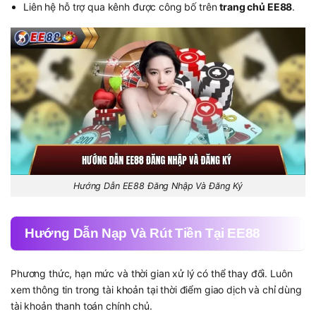
Liên hệ hỗ trợ qua kênh được công bố trên
trang chủ EE88
.
Hướng Dẫn EE88 Đăng Nhập Và Đăng Ký
Hướng Dẫn Nạp Và Rút Tiền Tại EE88
Phương thức, hạn mức và thời gian xử lý có thể thay đổi. Luôn
xem thông tin trong tài khoản tại thời điểm giao dịch và chỉ dùng
tài khoản thanh toán chính chủ.