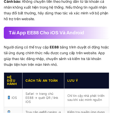
Cảnh báo:
Không chuyển tiền theo hướng dẫn từ tài khoản cá
nhân không xuất hiện trong hệ thống. Nếu thông tin người nhận
thay đổi bất thường, hãy dừng thao tác và xác minh với bộ phận
hỗ trợ trên website.
Tải App EE88 Cho iOS Và Android
Người dùng có thể truy cập
EE88
bằng trình duyệt di động hoặc
tải ứng dụng chính thức nếu được cung cấp trên website. App
giúp thao tác đăng nhập, chuyển sảnh và kiểm tra tài khoản
thuận tiện hơn trên màn hình nhỏ.
HỆ
ĐIỀU
CÁCH TẢI AN TOÀN
LƯU Ý
HÀNH
Safari → trang chủ
Chỉ tin cậy nhà phát triển
iOS
EE88 → quét QR / link
sau khi xác minh nguồn
iOS
Truy cập ee88.casino →
Kiểm tra quyền ứng dụng