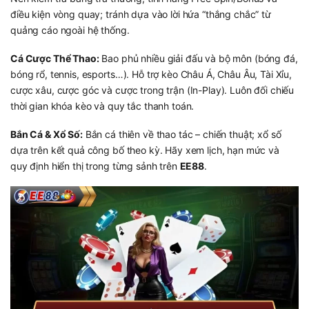
điều kiện vòng quay; tránh dựa vào lời hứa “thắng chắc” từ
quảng cáo ngoài hệ thống.
Cá Cược Thể Thao:
Bao phủ nhiều giải đấu và bộ môn (bóng đá,
bóng rổ, tennis, esports…). Hỗ trợ kèo Châu Á, Châu Âu, Tài Xỉu,
cược xâu, cược góc và cược trong trận (In-Play). Luôn đối chiếu
thời gian khóa kèo và quy tắc thanh toán.
Bắn Cá & Xổ Số:
Bắn cá thiên về thao tác – chiến thuật; xổ số
dựa trên kết quả công bố theo kỳ. Hãy xem lịch, hạn mức và
quy định hiển thị trong từng sảnh trên
EE88
.