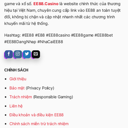
game và xổ số.
EE88.Casino
là website chính thức của thương
hiệu tại Việt Nam, chuyên cung cấp link vào EE88 an toàn tuyệt
đối, không bị chặn và cập nhật nhanh nhất các chương trình
khuyến mãi từ hệ thống.
Hashtag: #EE88 #E88 #EE88casino #EE88game #EE88bet
#EE88DangNhap #NhaCaiEE88
CHÍNH SÁCH
Giới thiệu
Bảo mật
(Privacy Policy)
Trách nhiệm
(Responsible Gaming)
Liên hệ
Điều khoản và điều kiện EE88
Chính sách miễn trừ trách nhiệm