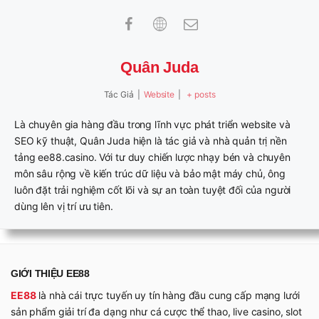
Quân Juda
Tác Giả
|
Website
|
+ posts
Là chuyên gia hàng đầu trong lĩnh vực phát triển website và
SEO kỹ thuật, Quân Juda hiện là tác giả và nhà quản trị nền
tảng ee88.casino. Với tư duy chiến lược nhạy bén và chuyên
môn sâu rộng về kiến trúc dữ liệu và bảo mật máy chủ, ông
luôn đặt trải nghiệm cốt lõi và sự an toàn tuyệt đối của người
dùng lên vị trí ưu tiên.
GIỚI THIỆU EE88
EE88
là nhà cái trực tuyến uy tín hàng đầu cung cấp mạng lưới
sản phẩm giải trí đa dạng như cá cược thể thao, live casino, slot