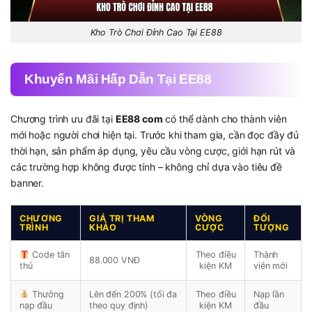
Kho Trò Chơi Đỉnh Cao Tại EE88
Khuyến Mãi Hấp Dẫn Tại EE88
Chương trình ưu đãi tại
EE88 com
có thể dành cho thành viên
mới hoặc người chơi hiện tại. Trước khi tham gia, cần đọc đầy đủ
thời hạn, sản phẩm áp dụng, yêu cầu vòng cược, giới hạn rút và
các trường hợp không được tính – không chỉ dựa vào tiêu đề
banner.
CHƯƠNG
GIÁ TRỊ THAM
VÒNG
ĐỐI
TRÌNH
KHẢO
CƯỢC
TƯỢNG
Code tân
Theo điều
Thành
88.000 VNĐ
thủ
kiện KM
viên mới
Thưởng
Lên đến 200% (tối đa
Theo điều
Nạp lần
nạp đầu
theo quy định)
kiện KM
đầu