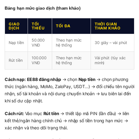
Bảng hạn mức giao dịch (tham khảo)
GIAO
TỐI
THỜI GIAN
TỐI ĐA
DỊCH
THIỂU
THAM KHẢO
50.000
Theo hạn mức
Nạp tiền
30 giây – vài phút
VNĐ
hệ thống
100.000
Theo hạn mức
Vài phút (tùy xác
Rút tiền
VNĐ
hệ thống
minh)
Cách nạp:
EE88 đăng nhập
→ chọn
Nạp tiền
→ chọn phương
thức (ngân hàng, MoMo, ZaloPay, USDT…) → đối chiếu tên người
nhận, số tài khoản và nội dung chuyển khoản → lưu biên lai đến
khi số dư cập nhật.
Cách rút:
Vào mục
Rút tiền
→ thiết lập mã PIN (lần đầu) → liên
kết thẻ/ngân hàng chính chủ → nhập số tiền trong hạn mức →
xác nhận và theo dõi trạng thái.