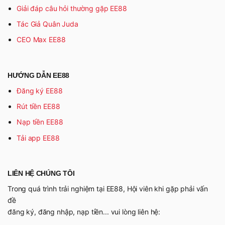
Giải đáp câu hỏi thường gặp EE88
Tác Giả Quân Juda
CEO Max EE88
HƯỚNG DẪN EE88
Đăng ký EE88
Rút tiền EE88
Nạp tiền EE88
Tải app EE88
LIÊN HỆ CHÚNG TÔI
Trong quá trình trải nghiệm tại EE88, Hội viên khi gặp phải vấn
đề
đăng ký, đăng nhập, nạp tiền... vui lòng liên hệ: