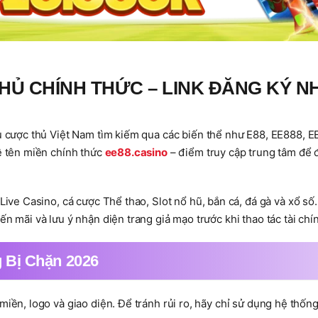
Ủ CHÍNH THỨC – LINK ĐĂNG KÝ NH
u cược thủ Việt Nam tìm kiếm qua các biến thể như E88, EE888, EE
ề tên miền chính thức
ee88.casino
– điểm truy cập trung tâm để 
Live Casino, cá cược Thể thao, Slot nổ hũ, bắn cá, đá gà và xổ số
 mãi và lưu ý nhận diện trang giả mạo trước khi thao tác tài chí
 Bị Chặn 2026
iền, logo và giao diện. Để tránh rủi ro, hãy chỉ sử dụng hệ thốn