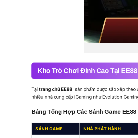
Kho Trò Chơi Đỉnh Cao Tại EE88
Tại
trang chủ EE88
, sản phẩm được sắp xếp theo s
nhiều nhà cung cấp iGaming như Evolution Gaming
Bảng Tổng Hợp Các Sảnh Game EE88
SẢNH GAME
NHÀ PHÁT HÀNH