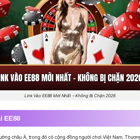
Link Vào EE88 Mới Nhất – Không Bị Chặn 2026
i EE88
trường châu Á, trong đó có cộng đồng người chơi Việt Nam. Thươn