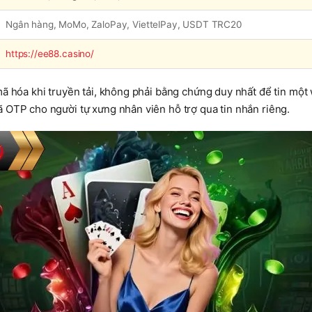
Ngân hàng, MoMo, ZaloPay, ViettelPay, USDT TRC20
https://ee88.casino/
ã hóa khi truyền tải, không phải bằng chứng duy nhất để tin một
 OTP cho người tự xưng nhân viên hỗ trợ qua tin nhắn riêng.