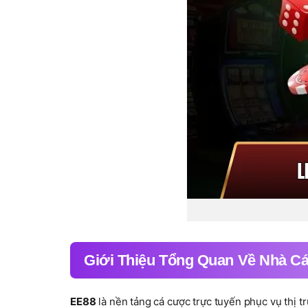
Giới Thiệu Tổng Quan Về Nhà Cá
EE88
là nền tảng cá cược trực tuyến phục vụ thị 