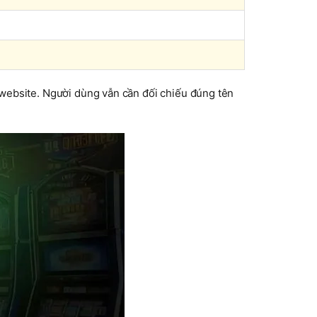
 website. Người dùng vẫn cần đối chiếu đúng tên