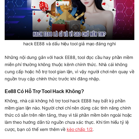
hack EE88 và dấu hiệu tool giả mạo đáng nghi
Những nội dung gắn với hack EE88, tool đọc cầu hay phần mềm
miễn phí thường không thuộc kênh chính thức. Nhà cái không
cung cấp hoặc hỗ trợ tool gian lận, vì vậy người chơi nên quay về
nguồn truy cập chính thức trước khi đăng nhập.
Ee88 Có Hỗ Trợ Tool Hack Không?
Không, nhà cái không hỗ trợ tool hack EE88 hay bất kỳ phần
mềm gian lận nào. Người chơi chỉ nên dùng các tính năng chính
thức có sẵn trên nền tảng, thay vì tải phần mềm bên ngoài hoặc
làm theo hướng dẫn từ nguồn chưa xác thực. Khi tìm hiểu tỷ lệ
cược, bạn có thể xem thêm về
kèo chấp 1/2
.