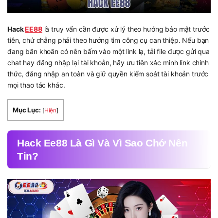
Hack
EE88
là truy vấn cần được xử lý theo hướng bảo mật trước
tiên, chứ chẳng phải theo hướng tìm công cụ can thiệp. Nếu bạn
đang băn khoăn có nên bấm vào một link lạ, tải file được gửi qua
chat hay đăng nhập lại tài khoản, hãy ưu tiên xác minh link chính
thức, đăng nhập an toàn và giữ quyền kiểm soát tài khoản trước
mọi thao tác khác.
Mục Lục:
[
Hiện
]
Hack Ee88 Là Gì Và Vì Sao Chớ Nên
Tin?