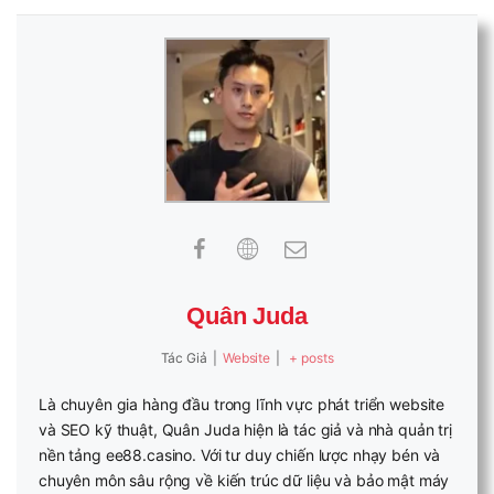
Quân Juda
Tác Giả
|
Website
|
+ posts
Là chuyên gia hàng đầu trong lĩnh vực phát triển website
và SEO kỹ thuật, Quân Juda hiện là tác giả và nhà quản trị
nền tảng ee88.casino. Với tư duy chiến lược nhạy bén và
chuyên môn sâu rộng về kiến trúc dữ liệu và bảo mật máy