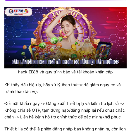
hack EE88 và quy trình bảo vệ tài khoản khẩn cấp
Khi thấy dấu hiệu lạ, hãy xử lý theo thứ tự để giảm nguy cơ và
tránh thao tác vội.
Đổi mật khẩu ngay -> Đăng xuất thiết bị lạ và kiểm tra lịch sử ->
Không chia sẻ OTP, tạm dừng nạp/đăng nhập lại nếu chưa chắc
chắn -> Liên hệ kênh hỗ trợ chính thức để xác minh/khôi phục
Thiết bị lạ có thể là phiên đăng nhập bạn không nhận ra, còn lịch